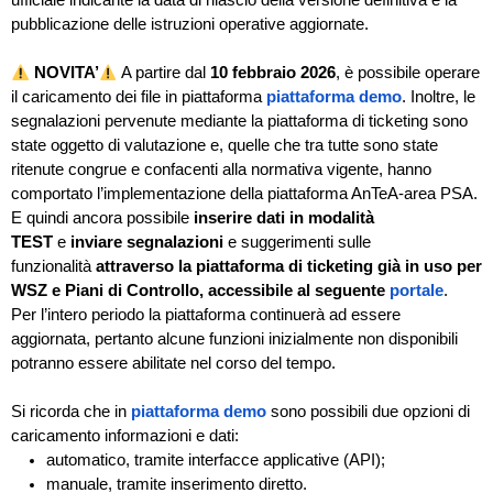
ufficiale indicante la data di rilascio della versione definitiva e la
pubblicazione delle istruzioni operative aggiornate.
NOVITA’
A partire dal
10 febbraio 2026
, è possibile operare
il caricamento dei file in piattaforma
piattaforma demo
. Inoltre, le
segnalazioni pervenute mediante la piattaforma di ticketing sono
state oggetto di valutazione e, quelle che tra tutte sono state
ritenute congrue e confacenti alla normativa vigente, hanno
comportato l’implementazione della piattaforma AnTeA-area PSA.
E quindi ancora possibile
inserire dati in modalità
TEST
e
inviare segnalazioni
e suggerimenti sulle
funzionalità
attraverso la piattaforma di ticketing
già in uso per
WSZ e Piani di Controllo,
accessibile al seguente
portale
.
Per l’intero periodo la piattaforma continuerà ad essere
aggiornata, pertanto alcune funzioni inizialmente non disponibili
potranno essere abilitate nel corso del tempo.
Si ricorda che in
piattaforma demo
sono possibili due opzioni di
caricamento informazioni e dati:
automatico, tramite interfacce applicative (API);
manuale, tramite inserimento diretto.