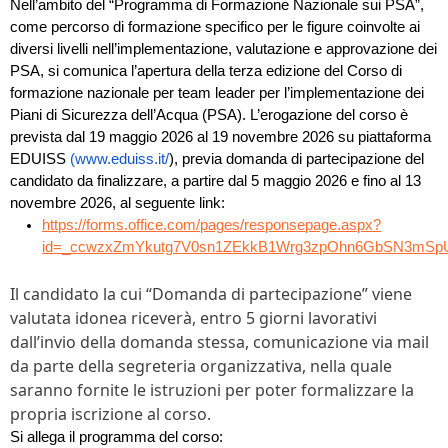
Nell’ambito del “Programma di Formazione Nazionale sui PSA”,
come percorso di formazione specifico per le figure coinvolte ai
diversi livelli nell’implementazione, valutazione e approvazione dei
PSA, si comunica l’apertura della terza edizione del Corso di
formazione nazionale per team leader per l’implementazione dei
Piani di Sicurezza dell’Acqua (PSA). L’erogazione del corso è
prevista dal 19 maggio 2026 al 19 novembre 2026 su piattaforma
EDUISS
(
www.eduiss.it/
), previa domanda di partecipazione del
candidato da finalizzare, a partire dal 5 maggio 2026 e fino al 13
novembre 2026, al seguente link:
https://forms.office.com/pages/responsepage.aspx?
id=_ccwzxZmYkutg7V0sn1ZEkkB1Wrg3zpOhn6GbSN3mSp
Il candidato la cui “Domanda di partecipazione” viene
valutata idonea riceverà, entro 5 giorni lavorativi
dall’invio della domanda stessa, comunicazione via mail
da parte della segreteria organizzativa, nella quale
saranno fornite le istruzioni per poter formalizzare la
propria iscrizione al corso.
Si allega il programma del corso: